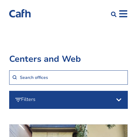
Centers and Web
Sedes Search
Search content
Filters