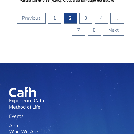
Pasaje Carrillo 55 (4200). Ciudad de Santiago del Estero
Previous
1
2
3
4
…
7
8
Next
Experience Cafh
Method of Life
Events
App
Who We Are