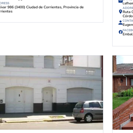
cafhe
DRESS
ívar 986 (3400) Ciudad de Corrientes, Provincia de
ADDR
rientes
Ruta 0
Córdo
CONT
Eugen
FACE
Embal