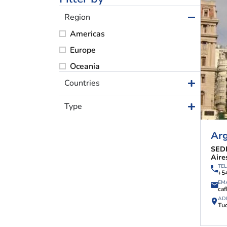
Region
Sedes Region
Americas
Europe
Oceania
Countries
Type
Arg
SED
Aire
TE
+5
EM
ca
AD
Tu