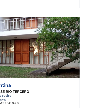
ntina
SE RIO TERCERO
 retiro
HONE
546 1541 9390