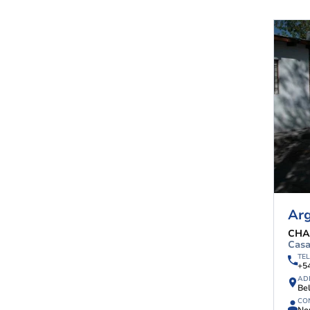
Arg
CHA
Casa
TE
+5
AD
Bel
CO