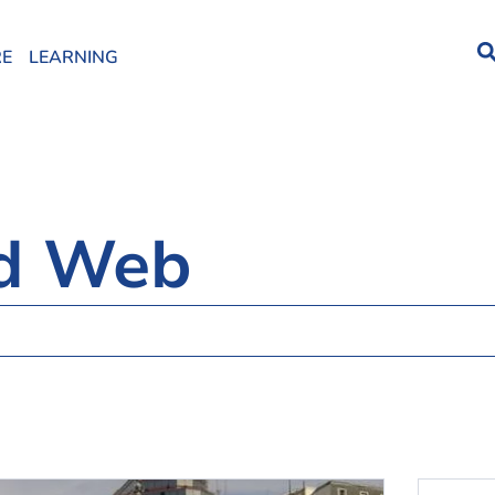
RE
LEARNING
nd Web