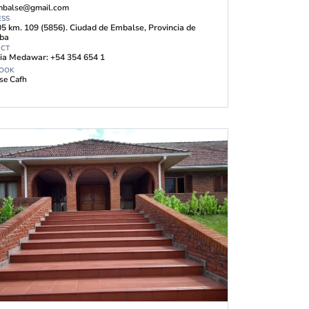
mbalse@gmail.com
ESS
5 km. 109 (5856). Ciudad de Embalse, Provincia de
ba
ACT
ia Medawar: +54 354 654 1
BOOK
se Cafh