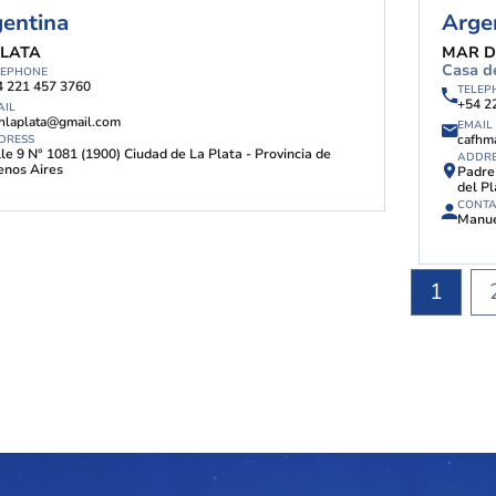
entina
Arge
PLATA
MAR D
Casa de
LEPHONE
4 221 457 3760
TELEP
+54 2
AIL
fhlaplata@gmail.com
EMAIL
cafhm
DRESS
le 9 N° 1081 (1900) Ciudad de La Plata - Provincia de
ADDR
enos Aires
Padre 
del Pl
CONT
Manue
1