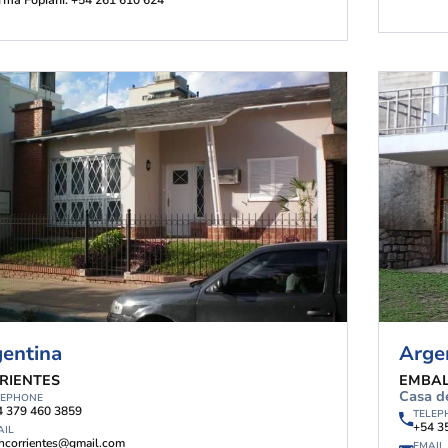
rma Fopiani: +54 261 610 624
entina
Arge
RIENTES
EMBAL
Casa de
LEPHONE
4 379 460 3859
TELEP
+54 3
AIL
hcorrientes@gmail.com
EMAIL