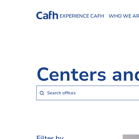
EXPERIENCE CAFH
WHO WE A
Centers a
Sedes Search
Search content
Filter by