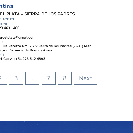
ntina
EL PLATA – SIERRA DE LOS PADRES
 retiro
HONE
23 463 1400
ardelplata@gmail.com
ESS
Luis Varetto Km. 2,75 Sierra de los Padres (7601) Mar
ata - Provincia de Buenos Aires
ACT
l Cueva: +54 223 512 4893
2
3
…
7
8
Next