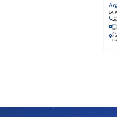
Arg
LA 
TE
+5
EM
ca
AD
Cal
Bu