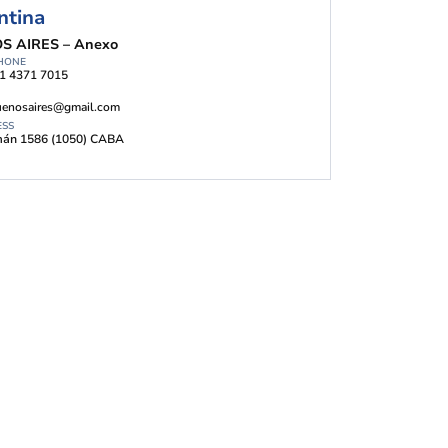
ntina
S AIRES – Anexo
HONE
11 4371 7015
uenosaires@gmail.com
ESS
án 1586 (1050) CABA