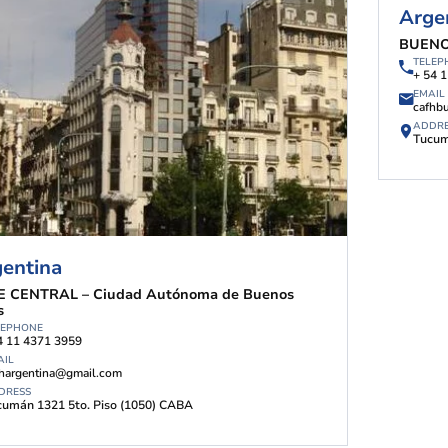
Arge
BUENO
TELEP
+ 54 
EMAIL
cafhb
ADDR
Tucum
entina
E CENTRAL – Ciudad Autónoma de Buenos
s
LEPHONE
4 11 4371 3959
AIL
fhargentina@gmail.com
DRESS
cumán 1321 5to. Piso (1050) CABA