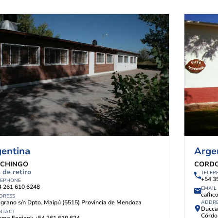
entina
Arge
CHINGO
CORD
 de retiro
TELEP
+54 3
LEPHONE
4 261 610 6248
EMAIL
cafhc
DRESS
grano s/n Dpto. Maipú (5515) Provincia de Mendoza
ADDR
Ducca
NTACT
Córdo