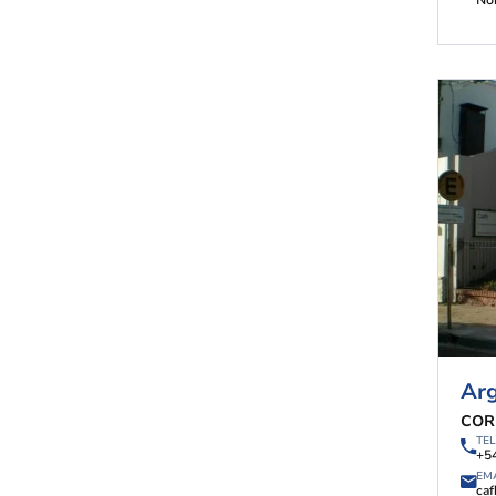
No
Arg
COR
TE
+5
EM
caf