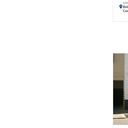
AD
Bol
Cor