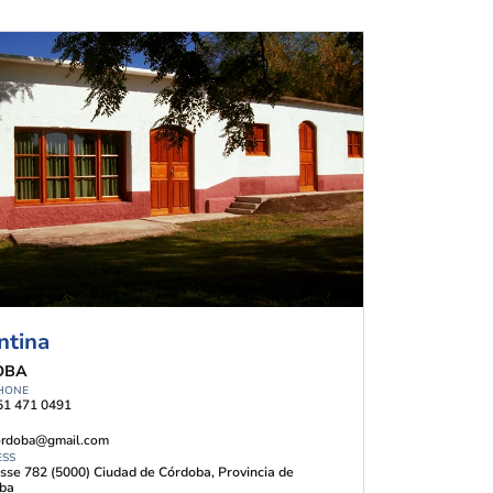
ntina
OBA
HONE
51 471 0491
ordoba@gmail.com
ESS
sse 782 (5000) Ciudad de Córdoba, Provincia de
ba