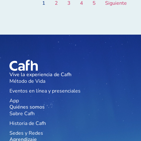
1
2
3
4
5
Siguiente
Vive la experiencia de Cafh
Método de Vida
Eventos en línea y presenciales
App
Quiénes somos
Sobre Cafh
Historia de Cafh
Sedes y Redes
Aprendizaje