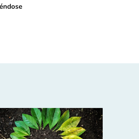
iéndose