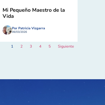
Mi Pequeño Maestro de la
Vida
Por Patricia Vizgarra
06/03/2026
1
2
3
4
5
Siguiente