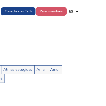
EN
Conecte con Cafh
Para miembros
ES
PT
Almas escogidas
Amar
Amor
os