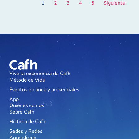
1
2
3
4
5
Siguiente
Vive la experiencia de Cafh
Método de Vida
Eventos en línea y presenciales
App
Quiénes somos
Sobre Cafh
Historia de Cafh
Sedes y Redes
Aprendizaje