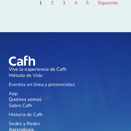
1
2
3
4
5
Siguiente
Vive la experiencia de Cafh
Método de Vida
Eventos en línea y presenciales
App
Quiénes somos
Sobre Cafh
Historia de Cafh
Sedes y Redes
Aprendizaje