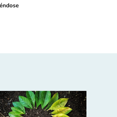
iéndose