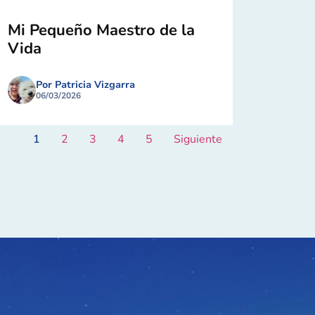
Mi Pequeño Maestro de la
Vida
Por Patricia Vizgarra
06/03/2026
1
2
3
4
5
Siguiente