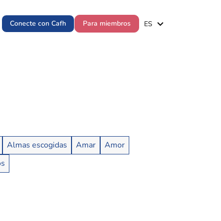
EN
Conecte con Cafh
Para miembros
ES
PT
Almas escogidas
Amar
Amor
os