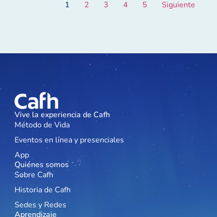
1
2
3
4
5
Siguiente
Vive la experiencia de Cafh
Método de Vida
Eventos en línea y presenciales
App
Quiénes somos
Sobre Cafh
Historia de Cafh
Sedes y Redes
Aprendizaje