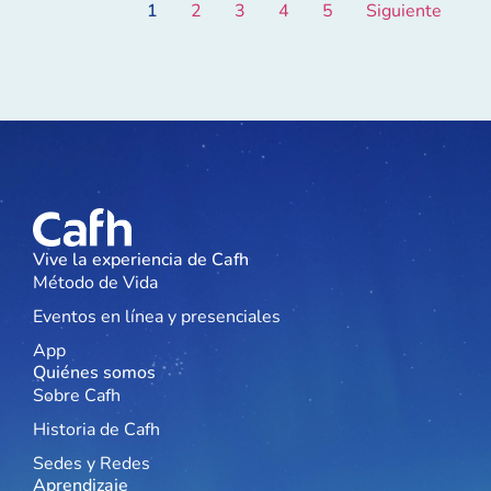
1
2
3
4
5
Siguiente
Vive la experiencia de Cafh
Método de Vida
Eventos en línea y presenciales
App
Quiénes somos
Sobre Cafh
Historia de Cafh
Sedes y Redes
Aprendizaje