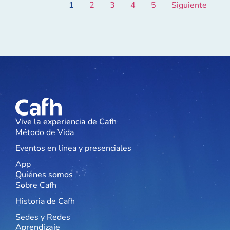
1
2
3
4
5
Siguiente
Vive la experiencia de Cafh
Método de Vida
Eventos en línea y presenciales
App
Quiénes somos
Sobre Cafh
Historia de Cafh
Sedes y Redes
Aprendizaje