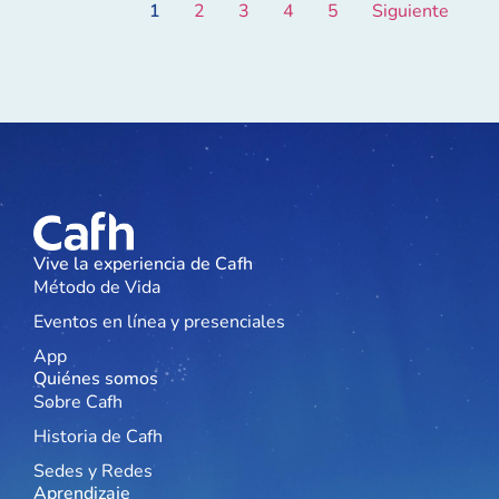
1
2
3
4
5
Siguiente
Vive la experiencia de Cafh
Método de Vida
Eventos en línea y presenciales
App
Quiénes somos
Sobre Cafh
Historia de Cafh
Sedes y Redes
Aprendizaje