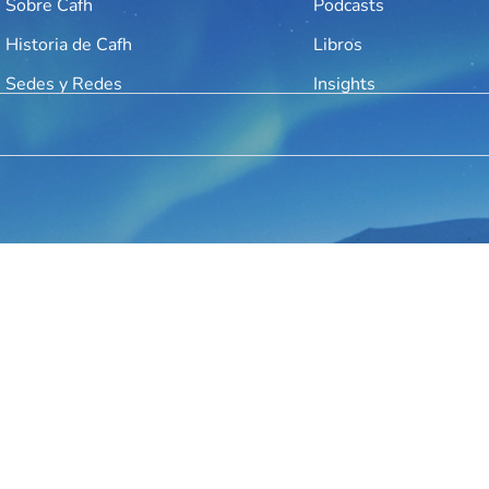
Sobre Cafh
Podcasts
Historia de Cafh
Libros
Sedes y Redes
Insights