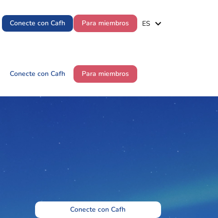
EN
Conecte con Cafh
Para miembros
ES
PT
EN
Conecte con Cafh
Para miembros
ES
PT
Conecte con Cafh