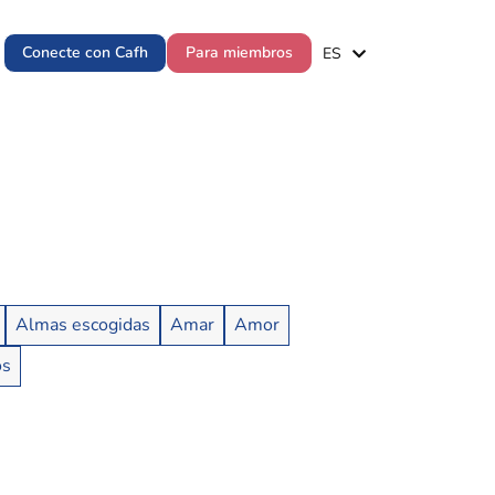
EN
Conecte con Cafh
Para miembros
ES
PT
Almas escogidas
Amar
Amor
os