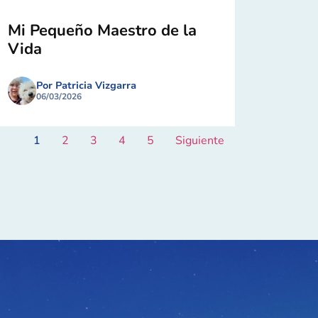
Mi Pequeño Maestro de la
Vida
Por Patricia Vizgarra
06/03/2026
1
2
3
4
5
Siguiente