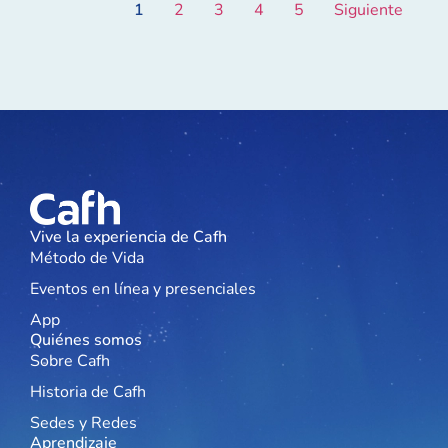
1
2
3
4
5
Siguiente
Vive la experiencia de Cafh
Método de Vida
Eventos en línea y presenciales
App
Quiénes somos
Sobre Cafh
Historia de Cafh
Sedes y Redes
Aprendizaje