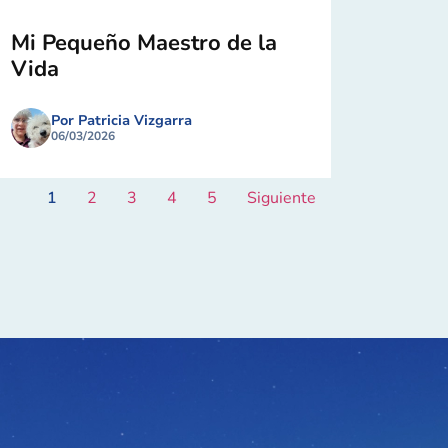
Mi Pequeño Maestro de la
Vida
Por Patricia Vizgarra
06/03/2026
1
2
3
4
5
Siguiente