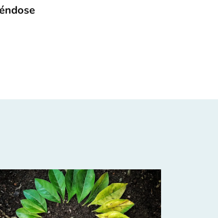
iéndose