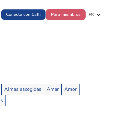
EN
Conecte con Cafh
Para miembros
ES
PT
Almas escogidas
Amar
Amor
os