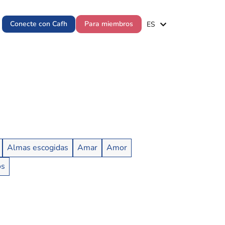
EN
Conecte con Cafh
Para miembros
ES
PT
Almas escogidas
Amar
Amor
os