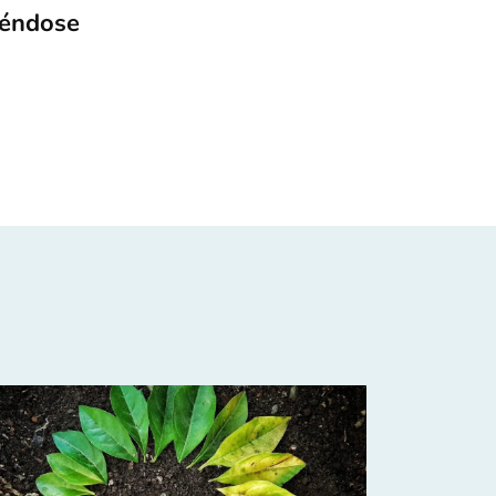
iéndose