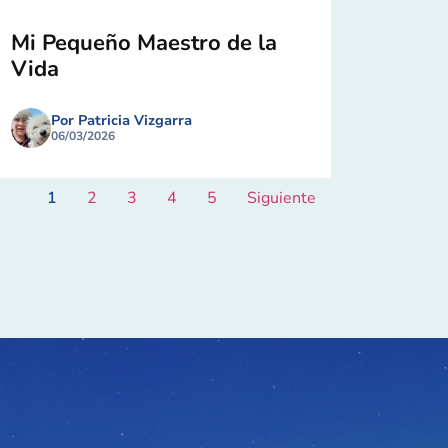
Mi Pequeño Maestro de la
Vida
Por Patricia Vizgarra
06/03/2026
1
2
3
4
5
Siguiente