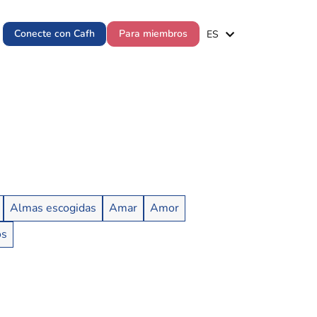
EN
Conecte con Cafh
Para miembros
ES
PT
Almas escogidas
Amar
Amor
os