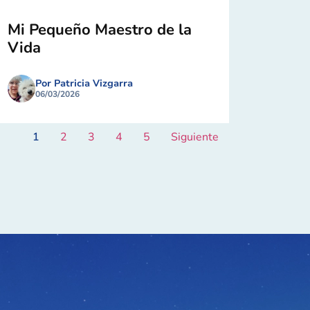
Mi Pequeño Maestro de la
Vida
Por Patricia Vizgarra
06/03/2026
1
2
3
4
5
Siguiente