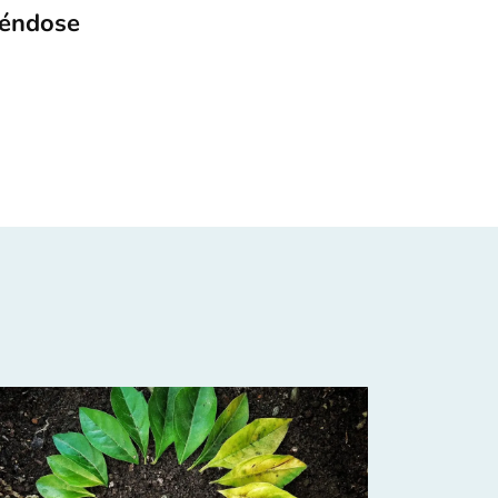
iéndose