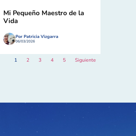
Mi Pequeño Maestro de la
Vida
Por Patricia Vizgarra
06/03/2026
1
2
3
4
5
Siguiente