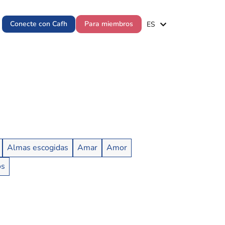
EN
Conecte con Cafh
Para miembros
ES
PT
Almas escogidas
Amar
Amor
os