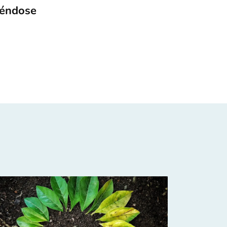
iéndose