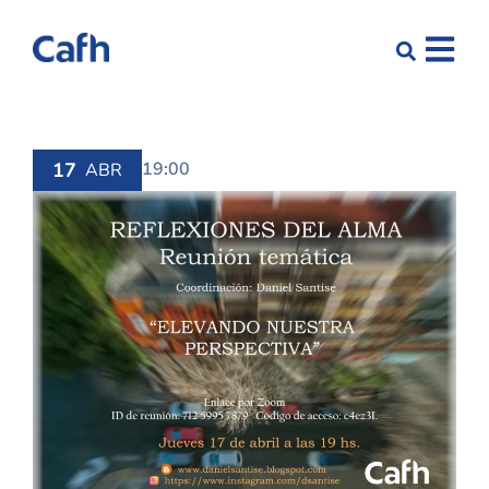
17
19:00
ABR