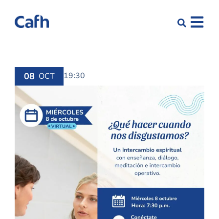
08
19:30
OCT