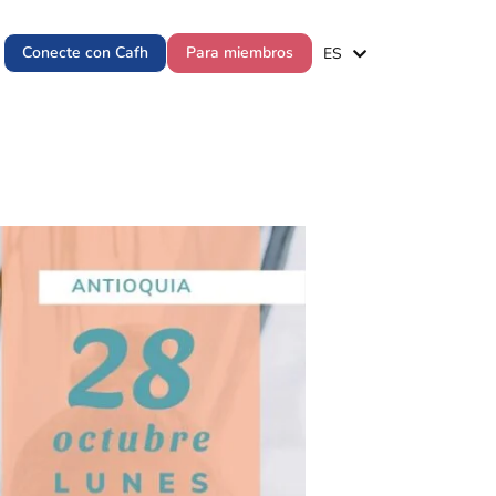
EN
Conecte con Cafh
Para miembros
ES
PT