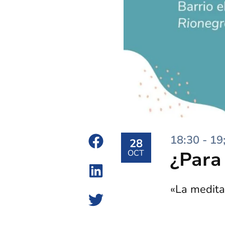
18:30 - 19
28
¿Para
OCT
«La medita