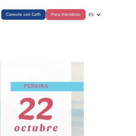
EN
Conecte con Cafh
Para miembros
ES
PT