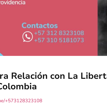
a Relación con La Liberta
Colombia
.me/+573128323108