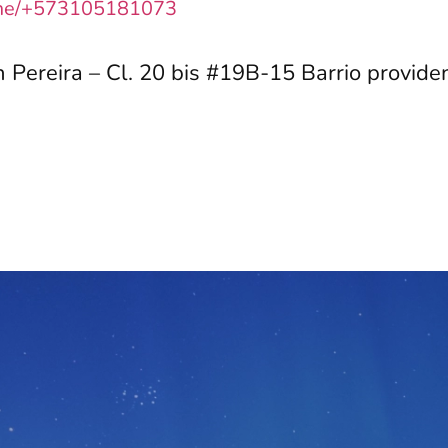
.me/+573105181073
h Pereira – Cl. 20 bis #19B-15 Barrio provide