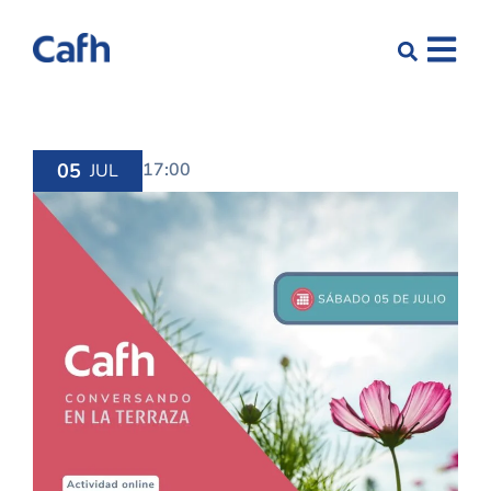
05
17:00
JUL