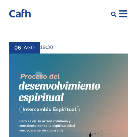
06
19:30
AGO