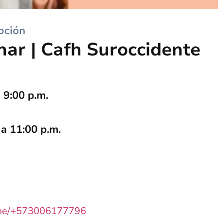
pción
har | Cafh Suroccidente
a 9:00 p.m.
 a 11:00 p.m.
.me/+573006177796