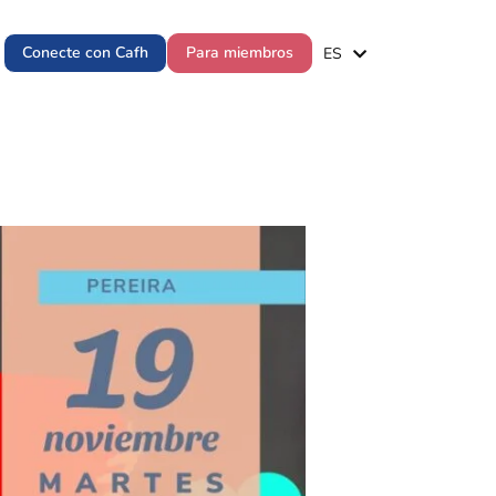
EN
Conecte con Cafh
Para miembros
ES
PT