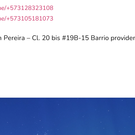
.me/+573128323108
.me/+573105181073
h Pereira – Cl. 20 bis #19B-15 Barrio provide