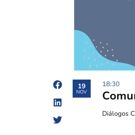
18:30
19
Comun
NOV
Diálogos 