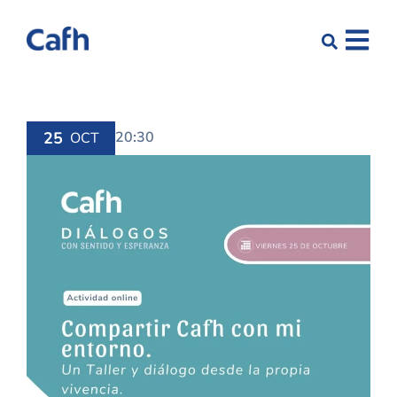
25
20:30
OCT