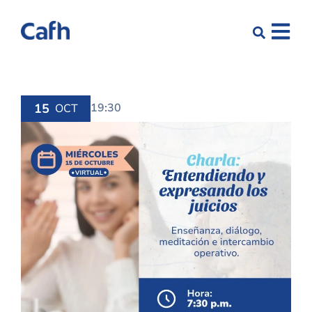
15
19:30
OCT