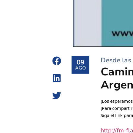
Desde las 
09
Camin
AGO
Argen
¡Los esperamos 
¡Para compartir
Siga el link par
http://fm-fl