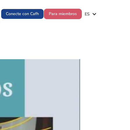
EN
Conecte con Cafh
Para miembros
ES
PT