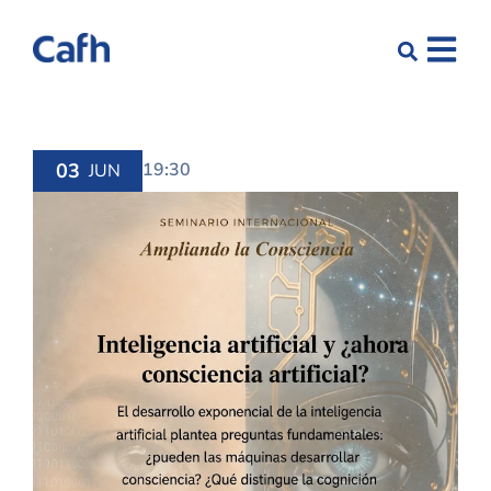
03
19:30
JUN