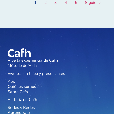
1
2
3
4
5
Siguiente
Vive la experiencia de Cafh
Método de Vida
Eventos en línea y presenciales
App
Quiénes somos
Sobre Cafh
Historia de Cafh
Sedes y Redes
Aprendizaje