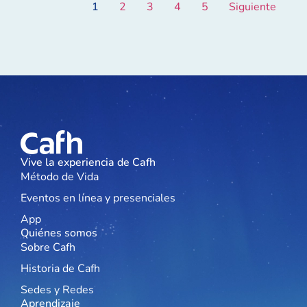
1
2
3
4
5
Siguiente
Vive la experiencia de Cafh
Método de Vida
Eventos en línea y presenciales
App
Quiénes somos
Sobre Cafh
Historia de Cafh
Sedes y Redes
Aprendizaje