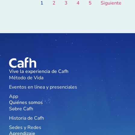
1
2
3
4
5
Siguiente
Vive la experiencia de Cafh
Método de Vida
Eventos en línea y presenciales
App
Quiénes somos
Sobre Cafh
Historia de Cafh
Sedes y Redes
Aprendizaje