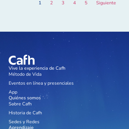
1
2
3
4
5
Siguiente
Vive la experiencia de Cafh
Método de Vida
Eventos en línea y presenciales
App
Quiénes somos
Sobre Cafh
Historia de Cafh
Sedes y Redes
Aprendizaje