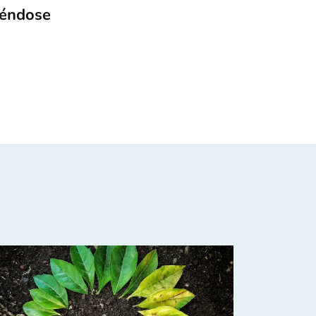
iéndose