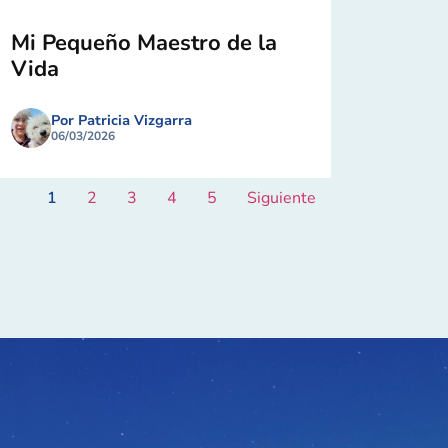
Mi Pequeño Maestro de la
Vida
Por Patricia Vizgarra
06/03/2026
1
2
3
4
5
Siguiente