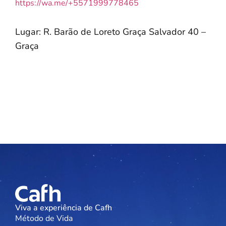
https://wa.me/+5571999778465
Lugar: R. Barão de Loreto Graça Salvador 40 –
Graça
Viva a experiência de Cafh
Método de Vida