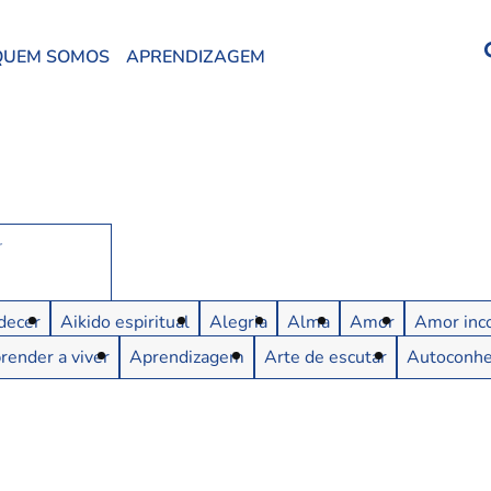
QUEM SOMOS
APRENDIZAGEM
decer
Aikido espiritual
Alegria
Alma
Amor
Amor inco
render a viver
Aprendizagem
Arte de escutar
Autoconh