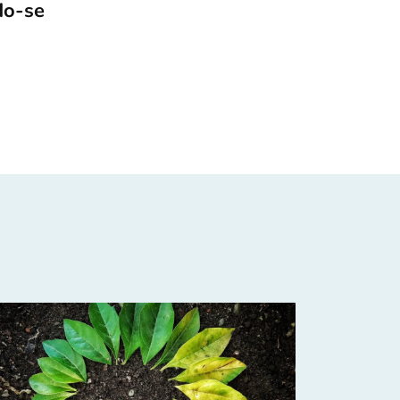
do-se