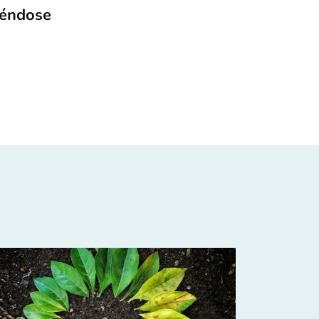
iéndose