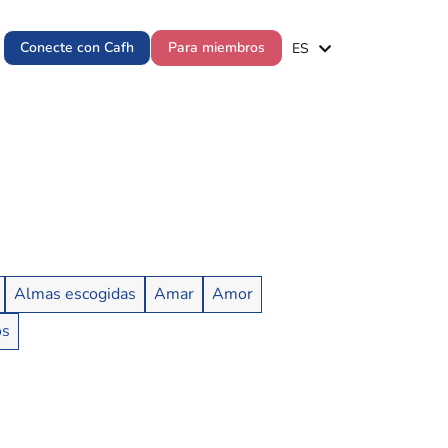
EN
Conecte con Cafh
Para miembros
ES
PT
Almas escogidas
Amar
Amor
os