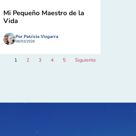
Mi Pequeño Maestro de la
Vida
Por Patricia Vizgarra
06/03/2026
1
2
3
4
5
Siguiente