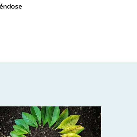
iéndose