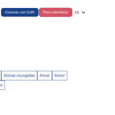
EN
Conecte con Cafh
Para miembros
ES
PT
Almas escogidas
Amar
Amor
os