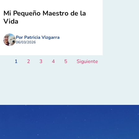
Mi Pequeño Maestro de la
Vida
Por Patricia Vizgarra
06/03/2026
1
2
3
4
5
Siguiente