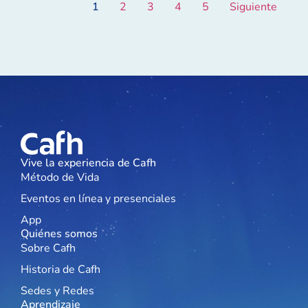
1
2
3
4
5
Siguiente
Vive la experiencia de Cafh
Método de Vida
Eventos en línea y presenciales
App
Quiénes somos
Sobre Cafh
Historia de Cafh
Sedes y Redes
Aprendizaje