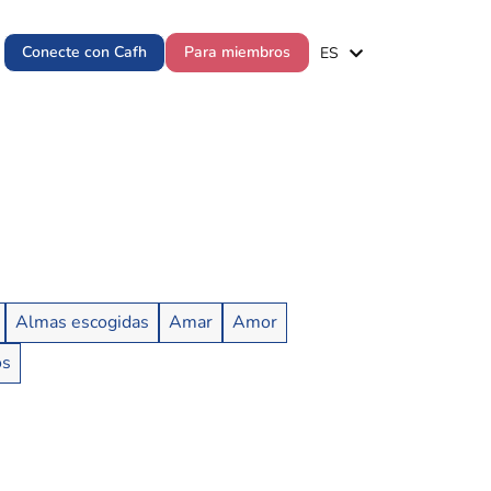
EN
Conecte con Cafh
Para miembros
ES
PT
Almas escogidas
Amar
Amor
os