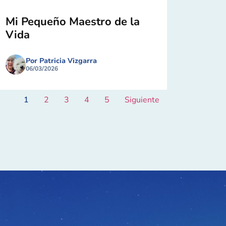
Mi Pequeño Maestro de la
Vida
Por Patricia Vizgarra
06/03/2026
1
2
3
4
5
Siguiente