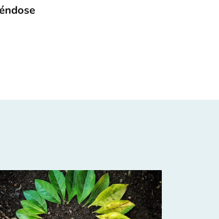
iéndose