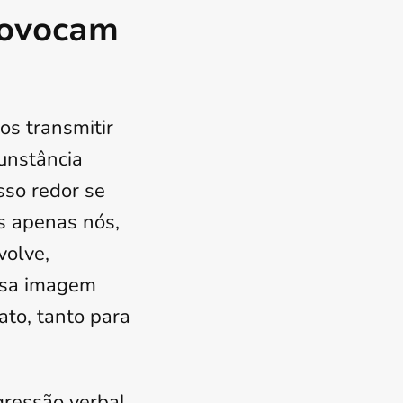
rovocam
s transmitir
unstância
sso redor se
s apenas nós,
volve,
ssa imagem
ato, tanto para
gressão verbal