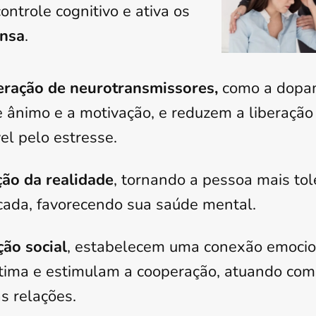
ntrole cognitivo e ativa os
ensa
.
beração de neurotransmissores,
como a dopam
 ânimo e a motivação, e reduzem a liberação d
l pelo estresse.
ão da realidade
, tornando a pessoa mais tol
ocada, favorecendo sua saúde mental.
ção social
, estabelecem uma conexão emocio
stima e estimulam a cooperação, atuando co
s relações.