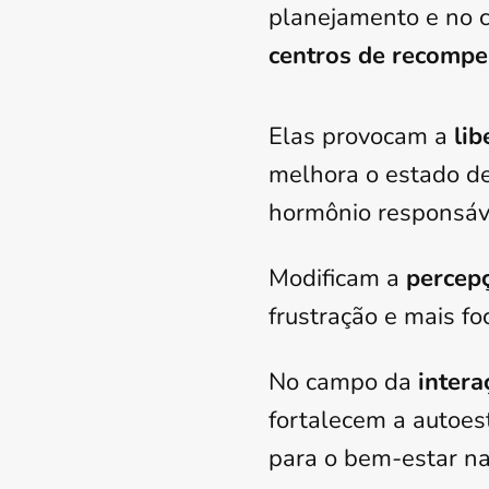
planejamento e no co
centros de recomp
Elas provocam a
li
melhora o estado de
hormônio responsáve
Modificam a
percepç
frustração e mais f
No campo da
intera
fortalecem a autoe
para o bem-estar na