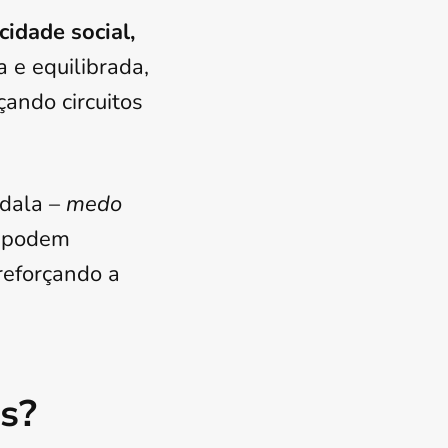
cidade social,
 e equilibrada,
ando circuitos
gdala –
medo
 podem
reforçando a
s?