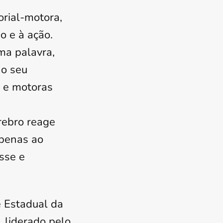
orial-motora,
o e à ação.
ma palavra,
ao seu
s e motoras
rebro reage
Apenas ao
esse e
e Estadual da
, liderado pelo