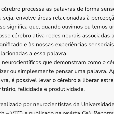
 cérebro processa as palavras de forma sens
u seja, envolve áreas relacionadas à percepçã
sso significa que, quando ouvimos ou lemos u
osso cérebro ativa redes neurais associadas 
ignificado e às nossas experiências sensoriai
elacionadas a essa palavra.
 neurocientíficos que demonstram como o cé
izer ou simplesmente pensar uma palavra. 
ra, é possível levar o cérebro a liberar estr
trário, felicidade e produtividade.
ealizado por neurocientistas da Universidad
ech – VTC) e publicado na revista
Cell Reports