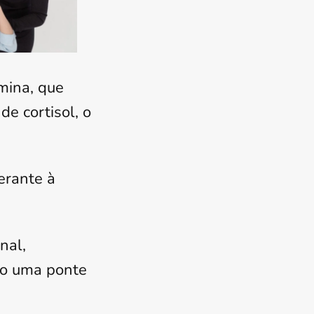
ina, que
e cortisol, o
erante à
nal,
mo uma ponte