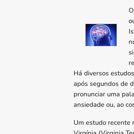
O
o
I
n
s
r
Há diversos estudos
após segundos de d
pronunciar uma palav
ansiedade ou, ao con
Um estudo recente r
Virgínia (Virginia T