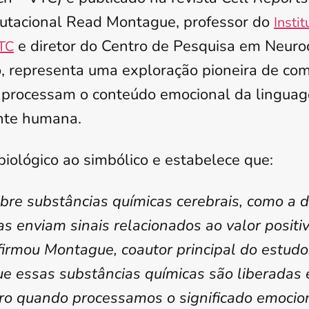
putacional Read Montague, professor do
Insti
e diretor do Centro de Pesquisa em Neuro
VTC
, representa uma exploração pioneira de co
 processam o conteúdo emocional da lingua
nte humana.
biológico ao simbólico e estabelece que:
re substâncias químicas cerebrais, como a 
as enviam sinais relacionados ao valor positi
afirmou Montague, coautor principal do estud
e essas substâncias químicas são liberadas
bro quando processamos o significado emocio