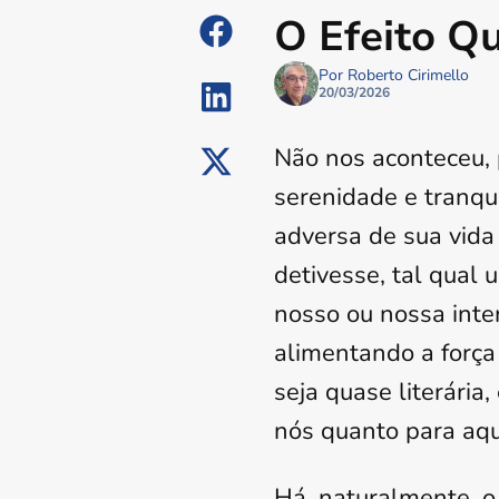
O Efeito Q
Por Roberto Cirimello
20/03/2026
Não nos aconteceu,
serenidade e tranqu
adversa de sua vida
detivesse, tal qual
nosso ou nossa inte
alimentando a forç
seja quase literária
nós quanto para aqu
Há, naturalmente, o