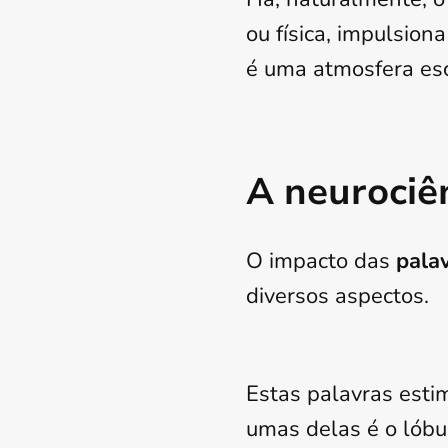
ou física, impulsio
é uma atmosfera esc
A neurociên
O impacto das
palav
diversos aspectos.
Estas palavras esti
umas delas é o lóbul