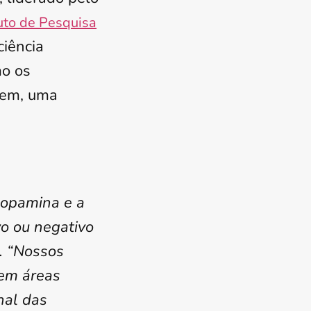
tuto de Pesquisa
ciência
mo os
gem, uma
dopamina e a
vo ou negativo
o. “Nossos
 em áreas
nal das