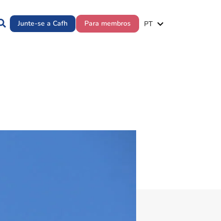
ES
Junte-se a Cafh
Para membros
PT
EN