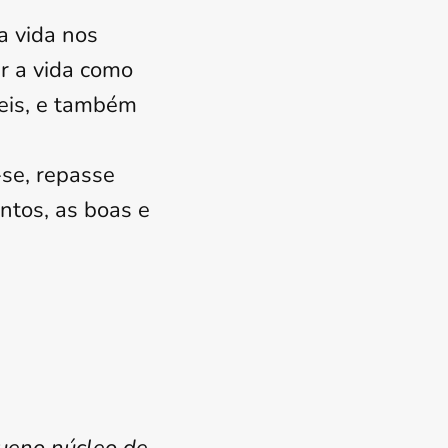
a vida nos
r a vida como
eis, e também
-se, repasse
ntos, as boas e
;