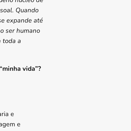
queno núcleo de
essoal. Quando
 se expande até
e o ser humano
 toda a
 “minha vida”?
ria e
ragem e