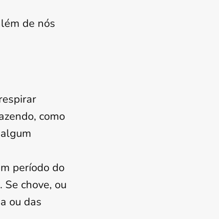
 além de nós
respirar
fazendo, como
, algum
um período do
. Se chove, ou
ia ou das