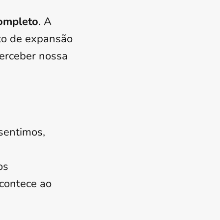
ompleto
. A
to de expansão
perceber nossa
 sentimos,
os
acontece ao